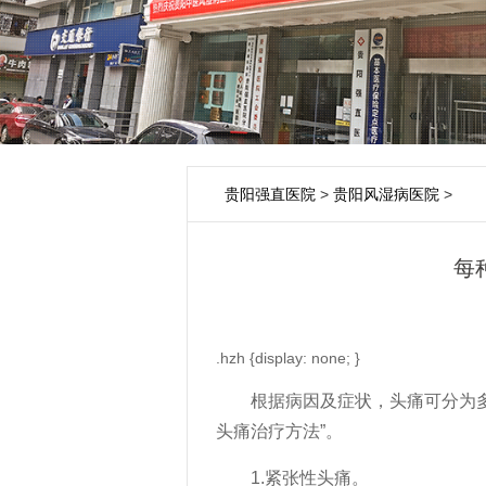
贵阳强直医院
>
贵阳风湿病医院
>
每
.hzh {display: none; }
根据病因及症状，头痛可分为多种
头痛治疗方法”。
1.紧张性头痛。