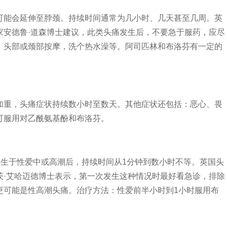
能会延伸至脖颈。持续时间通常为几小时、几天甚至几周。英
家安德鲁·道森博士建议，此类头痛发生后，不要急于服药，应尽
，头部或颈部按摩，洗个热水澡等。阿司匹林和布洛芬有一定的
重，头痛症状持续数小时至数天。其他症状还包括：恶心、畏
可服用对乙酰氨基酚和布洛芬。
生于性爱中或高潮后，持续时间从1分钟到数小时不等。英国头
茨·艾哈迈德博士表示，第一次发生这种情况时最好看急诊，排除
更可能是性高潮头痛。治疗方法：性爱前半小时到1小时服用布