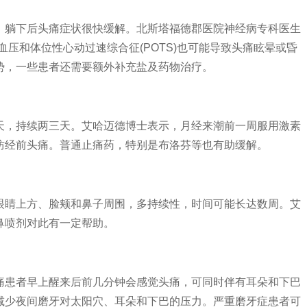
躺下后头痛症状很快缓解。北斯塔福德郡医院神经病专科医生
血压和体位性心动过速综合征(POTS)也可能导致头痛眩晕或昏
势，一些患者还需要额外补充盐及药物治疗。
，持续两三天。艾哈迈德博士表示，月经来潮前一周服用激素
防经前头痛。普通止痛药，特别是布洛芬等也有助缓解。
睛上方、脸颊和鼻子周围，多持续性，时间可能长达数周。艾
鼻喷剂对此有一定帮助。
患者早上醒来后前几分钟会感觉头痛，可同时伴有耳朵和下巴
减少夜间磨牙对太阳穴、耳朵和下巴的压力。严重磨牙症患者可