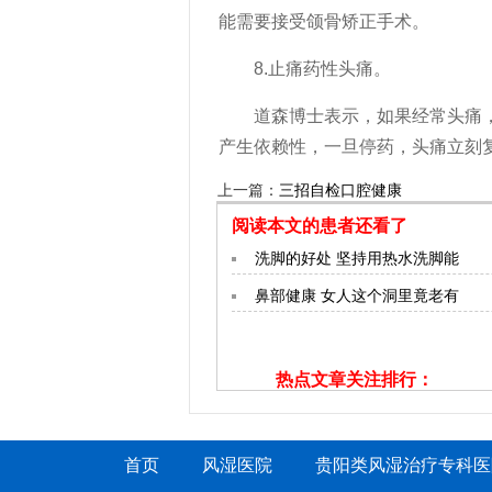
能需要接受颌骨矫正手术。
8.止痛药性头痛。
道森博士表示，如果经常头痛，又
产生依赖性，一旦停药，头痛立刻
上一篇：
三招自检口腔健康
阅读本文的患者还看了
洗脚的好处 坚持用热水洗脚能
鼻部健康 女人这个洞里竟老有
热点文章关注排行：
过年后不生病的5个秘诀
正常子宫大小，女人子宫多
首页
风湿医院
贵阳类风湿治疗专科医