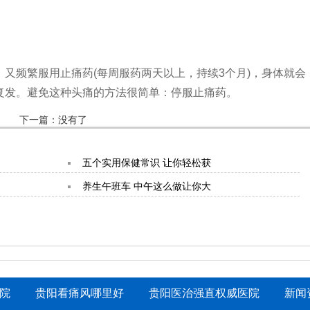
频繁服用止痛药(每周服药两天以上，持续3个月)，身体就会
复发。避免这种头痛的方法很简单：停服止痛药。
下一篇：没有了
五个实用保健常识 让你轻松获
养生午班车 中午这么做让你大
体虚调理 不同体虚类型调理方
大才
春季养生小常识 喝蜂蜜花茶水
院
贵阳看痛风哪里好
贵阳医治强直权威医院
新闻