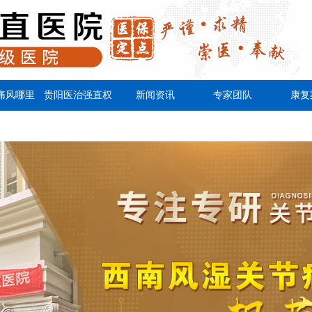
痛风哪里
贵阳医治强直权
新闻资讯
专家团队
康复
好
威医院