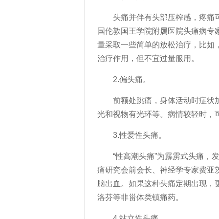
头痛并伴有头部压榨感，疼痛可
国伦敦国王学院附属医院头痛病专
量采取一些简单的放松治疗，比如
治疗作用，但不宜过量服用。
2.偏头痛。
前额处跳痛，身体活动时症状加
光和视物有光环等。病情较轻时，
3.性爱性头痛。
“性高潮头痛”为霹雳式头痛，发
痛研究会前会长、神经学专家费亚
脑出血。如果这种头痛定期出现，
洛芬等非甾体类镇痛药。
4.站立性头痛。