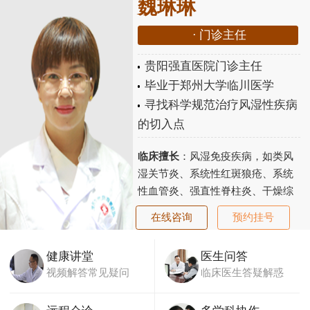
魏琳琳
·
门诊主任
贵阳强直医院门诊主任
毕业于郑州大学临川医学
寻找科学规范治疗风湿性疾病
的切入点
临床擅长
：风湿免疫疾病，如类风
湿关节炎、系统性红斑狼疮、系统
性血管炎、强直性脊柱炎、干燥综
合征、老年性骨关节炎、骨质疏松
在线咨询
预约挂号
等...
【详细】
健康讲堂
医生问答
视频解答常见疑问
临床医生答疑解惑