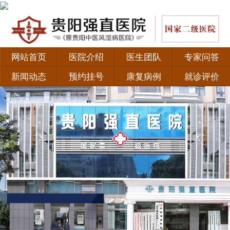
网站首页
医院介绍
医生团队
专家问答
新闻动态
预约挂号
康复病例
就诊评价
·
如何正确认识强直性脊柱炎？
·
患者福音！北京积水潭医院黄彦弘教授联合贵阳强直
·
贵阳类风湿专科医院有哪些 治疗类风湿有哪些好的