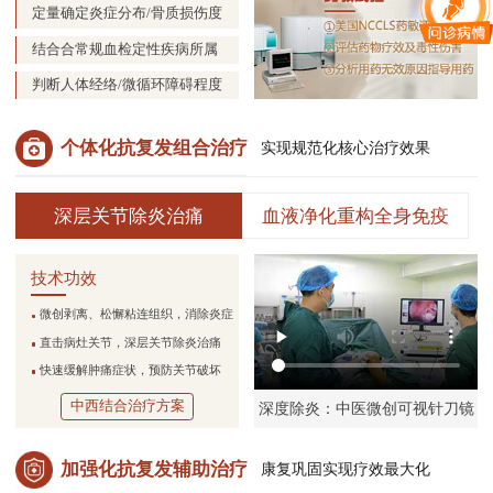
定量确定炎症分布/骨质损伤度
结合合常规血检定性疾病所属
判断人体经络/微循环障碍程度
个体化抗复发组合治疗
实现规范化核心治疗效果
深层关节除炎治痛
血液净化重构全身免疫
技术功效
微创剥离、松懈粘连组织，消除炎症
直击病灶关节，深层关节除炎治痛
快速缓解肿痛症状，预防关节破坏
中西结合治疗方案
深度除炎：中医微创可视针刀镜
加强化抗复发辅助治疗
康复巩固实现疗效最大化