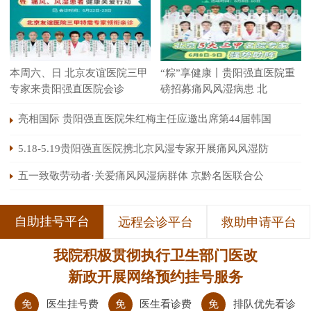
本周六、日 北京友谊医院三甲
“粽”享健康丨贵阳强直医院重
专家来贵阳强直医院会诊
磅招募痛风风湿病患 北
亮相国际 贵阳强直医院朱红梅主任应邀出席第44届韩国
5.18-5.19贵阳强直医院携北京风湿专家开展痛风风湿防
五一致敬劳动者·关爱痛风风湿病群体 京黔名医联合公
自助挂号平台
远程会诊平台
救助申请平台
我院积极贯彻执行卫生部门医改
新政开展网络预约挂号服务
免
医生挂号费
免
医生看诊费
免
排队优先看诊