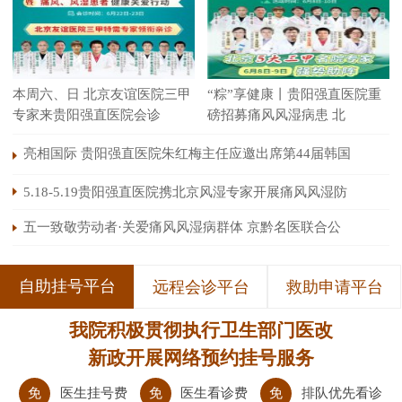
本周六、日 北京友谊医院三甲
“粽”享健康丨贵阳强直医院重
专家来贵阳强直医院会诊
磅招募痛风风湿病患 北
亮相国际 贵阳强直医院朱红梅主任应邀出席第44届韩国
5.18-5.19贵阳强直医院携北京风湿专家开展痛风风湿防
五一致敬劳动者·关爱痛风风湿病群体 京黔名医联合公
自助挂号平台
远程会诊平台
救助申请平台
我院积极贯彻执行卫生部门医改
新政开展网络预约挂号服务
免
医生挂号费
免
医生看诊费
免
排队优先看诊