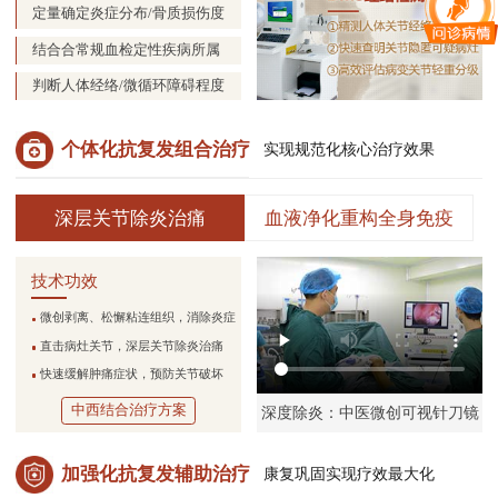
定量确定炎症分布/骨质损伤度
结合合常规血检定性疾病所属
判断人体经络/微循环障碍程度
个体化抗复发组合治疗
实现规范化核心治疗效果
深层关节除炎治痛
血液净化重构全身免疫
技术功效
微创剥离、松懈粘连组织，消除炎症
直击病灶关节，深层关节除炎治痛
快速缓解肿痛症状，预防关节破坏
中西结合治疗方案
深度除炎：中医微创可视针刀镜
加强化抗复发辅助治疗
康复巩固实现疗效最大化