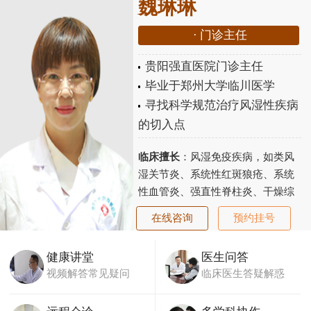
魏琳琳
·
门诊主任
贵阳强直医院门诊主任
毕业于郑州大学临川医学
寻找科学规范治疗风湿性疾病
的切入点
临床擅长
：风湿免疫疾病，如类风
湿关节炎、系统性红斑狼疮、系统
性血管炎、强直性脊柱炎、干燥综
合征、老年性骨关节炎、骨质疏松
在线咨询
预约挂号
等...
【详细】
健康讲堂
医生问答
视频解答常见疑问
临床医生答疑解惑